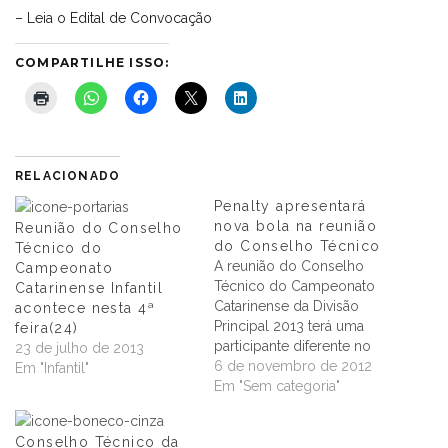
– Leia o Edital de Convocação
COMPARTILHE ISSO:
RELACIONADO
Penalty apresentará
nova bola na reunião
Reunião do Conselho
do Conselho Técnico
Técnico do
A reunião do Conselho
Campeonato
Técnico do Campeonato
Catarinense Infantil
Catarinense da Divisão
acontece nesta 4ª
Principal 2013 terá uma
feira(24)
participante diferente no
23 de julho de 2013
próximo dia 12 de
6 de novembro de 2012
Em "Infantil"
novembro. A Penalty,
Em "Sem categoria"
fornecedora oficial de
bolas do Campeonato
Conselho Técnico da
Catarinense, anunciou que