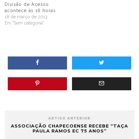
Divisão de Acesso
apresentará o novo
acontece às 16 horas
modelo de bola que será
18 de março de 2013
utilizado nos campeonatos
Em "Sem categoria"
estaduais patrocinados
pela empresa brasileira. A…
ARTIGO ANTERIOR
ASSOCIAÇÃO CHAPECOENSE RECEBE “TAÇA
PAULA RAMOS EC 75 ANOS”