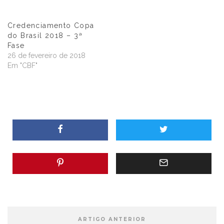
26 de fevereiro de 2018
Em "CBF"
ARTIGO ANTERIOR
ESTRELAS TOP DA BOLA ANGELONI – 17ª
RODADA
PRÓXIMO ARTIGO
FCF PROMOVE SEGUNDO SEMINÁRIO PARA