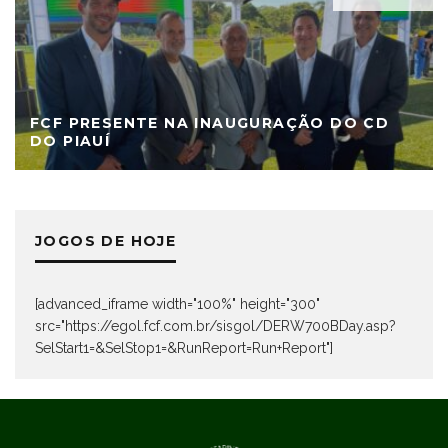
FCF PRESENTE NA INAUGURAÇÃO DO CD
DO PIAUÍ
JOGOS DE HOJE
[advanced_iframe width="100%" height="300"
src="https://egol.fcf.com.br/sisgol/DERW700BDay.asp?
SelStart1=&SelStop1=&RunReport=Run+Report"]