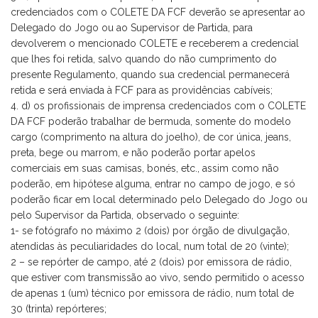
credenciados com o COLETE DA FCF deverão se apresentar ao
Delegado do Jogo ou ao Supervisor de Partida, para
devolverem o mencionado COLETE e receberem a credencial
que lhes foi retida, salvo quando do não cumprimento do
presente Regulamento, quando sua credencial permanecerá
retida e será enviada à FCF para as providências cabíveis;
d) os profissionais de imprensa credenciados com o COLETE
DA FCF poderão trabalhar de bermuda, somente do modelo
cargo (comprimento na altura do joelho), de cor única, jeans,
preta, bege ou marrom, e não poderão portar apelos
comerciais em suas camisas, bonés, etc., assim como não
poderão, em hipótese alguma, entrar no campo de jogo, e só
poderão ficar em local determinado pelo Delegado do Jogo ou
pelo Supervisor da Partida, observado o seguinte:
1- se fotógrafo no máximo 2 (dois) por órgão de divulgação,
atendidas às peculiaridades do local, num total de 20 (vinte);
2 – se repórter de campo, até 2 (dois) por emissora de rádio,
que estiver com transmissão ao vivo, sendo permitido o acesso
de apenas 1 (um) técnico por emissora de rádio, num total de
30 (trinta) repórteres;