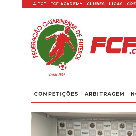
A FCF
FCF ACADEMY
CLUBES
LIGAS
CR
COMPETIÇÕES
ARBITRAGEM
N