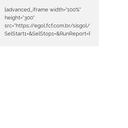
[advanced_iframe width="100%"
height="300"
src="https://egol.fcf.com.br/sisgol/DERW700BDay
SelStart1=&SelStop1=&RunReport=Run+Report"]