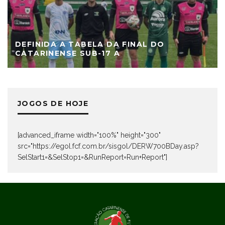
DEFINIDA A TABELA DA FINAL DO
CATARINENSE SUB-17 A
JOGOS DE HOJE
[advanced_iframe width="100%" height="300"
src="https://egol.fcf.com.br/sisgol/DERW700BDay.asp?
SelStart1=&SelStop1=&RunReport=Run+Report"]