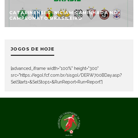
CATARINENSES INICIAM CAMINHADA NO
CAMPEONATO BRASILEIRO
JOGOS DE HOJE
[advanced_iframe width="100%" height="300"
src="https://egol.fcf.com.br/sisgol/DERW700BDay.asp?
SelStart1=&SelStop1=&RunReport=Run+Report"]