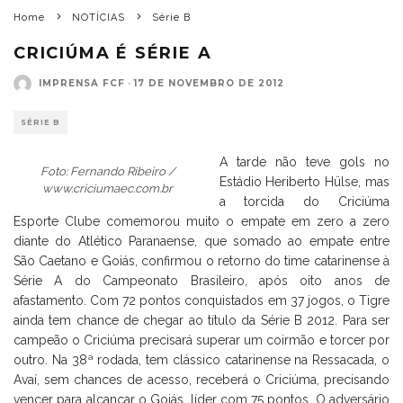
Home
NOTÍCIAS
Série B
CRICIÚMA É SÉRIE A
IMPRENSA FCF
·
17 DE NOVEMBRO DE 2012
SÉRIE B
A tarde não teve gols no
Foto: Fernando Ribeiro /
Estádio Heriberto Hülse, mas
www.criciumaec.com.br
a torcida do Criciúma
Esporte Clube comemorou muito o empate em zero a zero
diante do Atlético Paranaense, que somado ao empate entre
São Caetano e Goiás, confirmou o retorno do time catarinense à
Série A do Campeonato Brasileiro, após oito anos de
afastamento. Com 72 pontos conquistados em 37 jogos, o Tigre
ainda tem chance de chegar ao título da Série B 2012. Para ser
campeão o Criciúma precisará superar um coirmão e torcer por
outro. Na 38ª rodada, tem clássico catarinense na Ressacada, o
Avaí, sem chances de acesso, receberá o Criciúma, precisando
vencer para alcançar o Goiás, líder com 75 pontos. O adversário