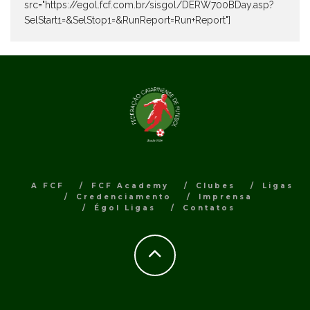
src="https://egol.fcf.com.br/sisgol/DERW700BDay.asp?
SelStart1=&SelStop1=&RunReport=Run+Report"]
A FCF
FCF Academy
Clubes
Ligas
Credenciamento
Imprensa
Égol Ligas
Contatos