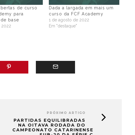
abertas de curso
Dada a largada em mais um
demy para
curso da FCF Academy
 de base
1 de agosto de 2022
e 2022
Em "destaque"
"
PRÓXIMO ARTIGO
PARTIDAS EQUILIBRADAS
NA OITAVA RODADA DO
CAMPEONATO CATARINENSE
SUB-20 DA SÉRIE C