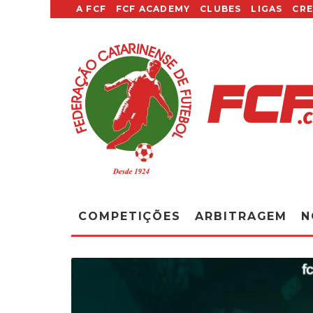
A FCF
FCF ACADEMY
CLUBES
LIGAS
CR
COMPETIÇÕES
ARBITRAGEM
N