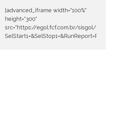
[advanced_iframe width="100%"
height="300"
src="https://egol.fcf.com.br/sisgol/DERW700BDay
SelStart1=&SelStop1=&RunReport=Run+Report"]