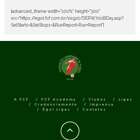
[advanced_iframe width="100%" height="300"
src="https://egol.fcf.com.br/sisgol/DERW700BDay.asp?
SelStart1=&SelStop1=&RunReport=Run+Report"]
A FCF
FCF Academy
Clubes
Ligas
Credenciamento
Imprensa
Égol Ligas
Contatos