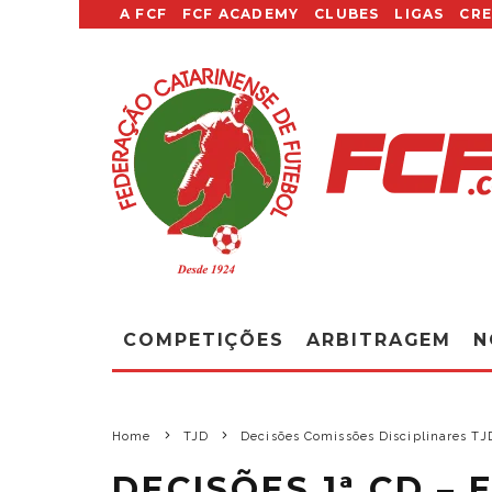
A FCF
FCF ACADEMY
CLUBES
LIGAS
CR
COMPETIÇÕES
ARBITRAGEM
N
Home
TJD
Decisões Comissões Disciplinares T
DECISÕES 1ª CD – 