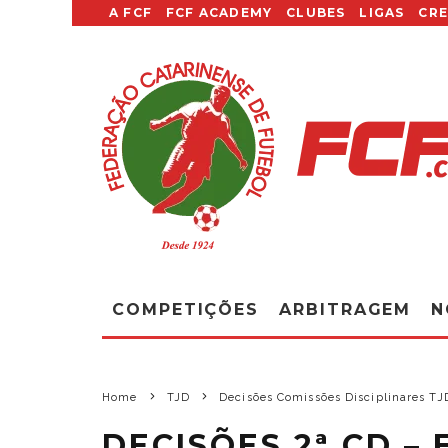
A FCF
FCF ACADEMY
CLUBES
LIGAS
CR
COMPETIÇÕES
ARBITRAGEM
N
Home
TJD
Decisões Comissões Disciplinares T
DECISÕES 2ª CD – 