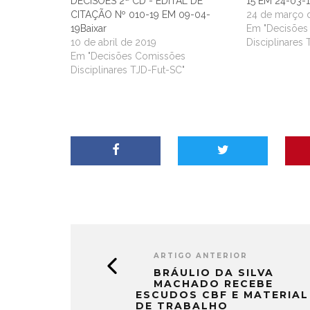
DECISÕES 2ª CD - EDITAL DE
15 EM 24-03-
CITAÇÃO Nº 010-19 EM 09-04-
24 de março 
19Baixar
Em "Decisões
10 de abril de 2019
Disciplinares
Em "Decisões Comissões
Disciplinares TJD-Fut-SC"
ARTIGO ANTERIOR
BRÁULIO DA SILVA
MACHADO RECEBE
ESCUDOS CBF E MATERIAL
DE TRABALHO