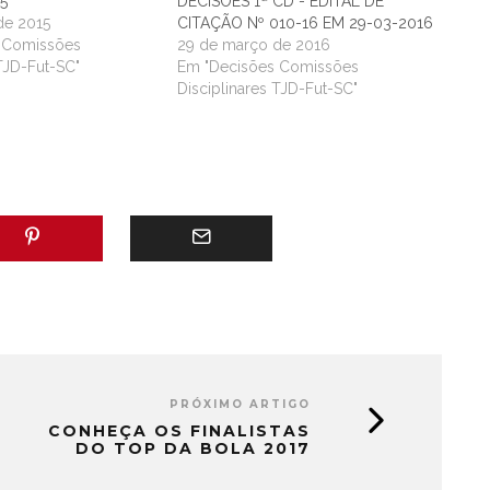
15
DECISÕES 1ª CD - EDITAL DE
de 2015
CITAÇÃO Nº 010-16 EM 29-03-2016
 Comissões
29 de março de 2016
 TJD-Fut-SC"
Em "Decisões Comissões
Disciplinares TJD-Fut-SC"
PRÓXIMO ARTIGO
CONHEÇA OS FINALISTAS
DO TOP DA BOLA 2017