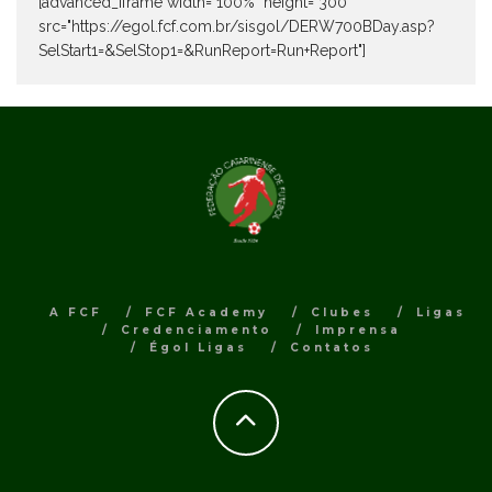
[advanced_iframe width="100%" height="300"
src="https://egol.fcf.com.br/sisgol/DERW700BDay.asp?
SelStart1=&SelStop1=&RunReport=Run+Report"]
A FCF
FCF Academy
Clubes
Ligas
Credenciamento
Imprensa
Égol Ligas
Contatos