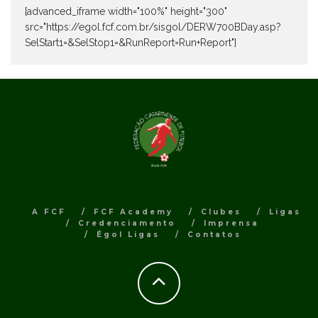
[advanced_iframe width="100%" height="300"
src="https://egol.fcf.com.br/sisgol/DERW700BDay.asp?
SelStart1=&SelStop1=&RunReport=Run+Report"]
A FCF
FCF Academy
Clubes
Ligas
Credenciamento
Imprensa
Égol Ligas
Contatos