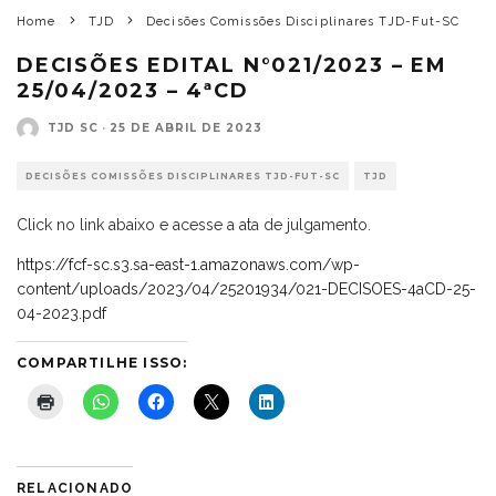
Home
TJD
Decisões Comissões Disciplinares TJD-Fut-SC
DECISÕES EDITAL N°021/2023 – EM
25/04/2023 – 4ªCD
TJD SC
·
25 DE ABRIL DE 2023
DECISÕES COMISSÕES DISCIPLINARES TJD-FUT-SC
TJD
Click no link abaixo e acesse a ata de julgamento.
https://fcf-sc.s3.sa-east-1.amazonaws.com/wp-
content/uploads/2023/04/25201934/021-DECISOES-4aCD-25-
04-2023.pdf
COMPARTILHE ISSO:
RELACIONADO