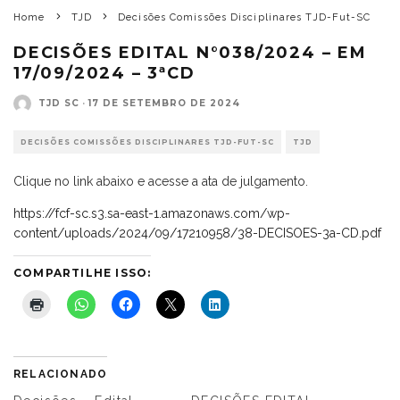
Home
TJD
Decisões Comissões Disciplinares TJD-Fut-SC
DECISÕES EDITAL N°038/2024 – EM
17/09/2024 – 3ªCD
TJD SC
·
17 DE SETEMBRO DE 2024
DECISÕES COMISSÕES DISCIPLINARES TJD-FUT-SC
TJD
Clique no link abaixo e acesse a ata de julgamento.
https://fcf-sc.s3.sa-east-1.amazonaws.com/wp-
content/uploads/2024/09/17210958/38-DECISOES-3a-CD.pdf
COMPARTILHE ISSO:
RELACIONADO