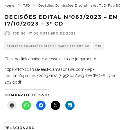
Home
TJD
Decisões Comissões Disciplinares TJD-Fut-SC
DECISÕES EDITAL N°063/2023 – EM
17/10/2023 – 3ª CD
TJD SC
·
17 DE OUTUBRO DE 2023
DECISÕES COMISSÕES DISCIPLINARES TJD-FUT-SC
TJD
Click no link abaixo e acesse a ata de julgamento.
https://fcf-sc.s3.sa-east-1.amazonaws.com/wp-
content/uploads/2023/10/17195804/063-DECISOES-17-10-
2023.pdf
COMPARTILHE ISSO:
RELACIONADO