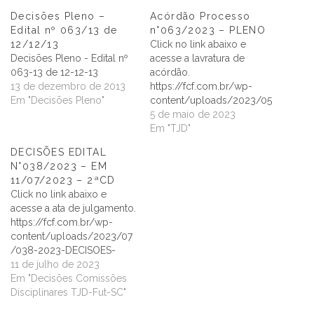
Decisões Pleno –
Acórdão Processo
Edital nº 063/13 de
n°063/2023 – PLENO
12/12/13
Click no link abaixo e
Decisões Pleno - Edital nº
acesse a lavratura de
063-13 de 12-12-13
acórdão.
13 de dezembro de 2013
https://fcf.com.br/wp-
Em "Decisões Pleno"
content/uploads/2023/05
/ACORDAO-PROC.063-
5 de maio de 2023
2023-PLENO.pdf
Em "TJD"
DECISÕES EDITAL
N°038/2023 – EM
11/07/2023 – 2ªCD
Click no link abaixo e
acesse a ata de julgamento.
https://fcf.com.br/wp-
content/uploads/2023/07
/038-2023-DECISOES-
2aCD.pdf
11 de julho de 2023
Em "Decisões Comissões
Disciplinares TJD-Fut-SC"