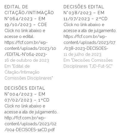
EDITAL DE
DECISÕES EDITAL
CITAÇÃO/INTIMAÇÃO
N°038/2023 – EM
N°064/2023 – EM
11/07/2023 – 2ªCD
19/10/2023 – CDE
Click no link abaixo e
Click no link abaixo e
acesse a ata de julgamento.
acesse o edital.
https://fcf.com.br/wp-
https://fcf.com.br/wp-
content/uploads/2023/07
content/uploads/2023/10
/038-2023-DECISOES-
/EDITAL-N°064-2023-
2aCD.pdf
11 de julho de 2023
CDE.pdf
16 de outubro de 2023
Em "Decisões Comissões
Em "Edital de
Disciplinares TJD-Fut-SC"
Citação/Intimação
Comissões Disciplinares"
DECISÕES EDITAL
N°004/2023 – EM
07/02/2023 – 1ªCD
Click no link abaixo e
acesse a ata de julgamento.
http://fcf.com.br/wp-
content/uploads/2023/02
/004-DECISOES-1aCD.pdf