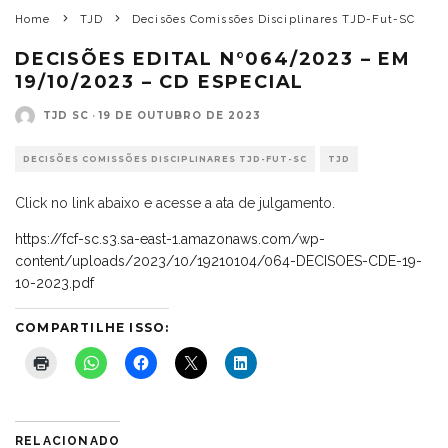
Home
TJD
Decisões Comissões Disciplinares TJD-Fut-SC
DECISÕES EDITAL N°064/2023 – EM
19/10/2023 – CD ESPECIAL
TJD SC
·
19 DE OUTUBRO DE 2023
DECISÕES COMISSÕES DISCIPLINARES TJD-FUT-SC
TJD
Click no link abaixo e acesse a ata de julgamento.
https://fcf-sc.s3.sa-east-1.amazonaws.com/wp-
content/uploads/2023/10/19210104/064-DECISOES-CDE-19-
10-2023.pdf
COMPARTILHE ISSO:
RELACIONADO