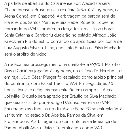
A partida de abertura do Catarinense Fort Atacadista será
Chapecoense x Brusque na terça-feira (06/01), às 19 horas, na
Arena Condá, em Chapecó. A arbitragem da partida será de
Franciel dos Santos Martins e terá Heber Roberto Lopes no
comando do VAR. Também na terça-feira, mas às 20 horas,
Santa Catarina e Camboriú duelarão no estádio Alfredo João
Krieck, em Rio do Sul. O comando do apito ficará por conta de
Luiz Augusto Silveira Tisne, enquanto Bráulio da Silva Machado
será o árbitro de vídeo.
A rodada terá prosseguimento na quarta-feira (07/01). Marcílio
Dias e Criciúma jogarão, às 19 horas, no estádio Dr. Hercílio Luz,
em Itajaí. Júlio César Pfleger foi escalado como árbitro principal
do confronto, com Rafael Traci no VAR. Em seguida, às 20
horas, Joinville e Figueirense entrarão em campo na Arena
Joinville. O duelo será apitado por Bráulio da Silva Machado,
que será assistido por Rodrigo D’Alonso Ferreira no VAR.
Encerrando as disputas do dia, Avaí e Barra FC se enfrentarão, às
21h30min, no estádio Dr. Aderbal Ramos da Silva, em
Florianópolis. A arbitragem do confronto terá a liderança de
Ramon Abatti Abel e Rafael Traci atuando como VAR.