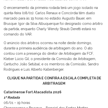
O encerramento da primeira rodada terá um jogo isolado na
quinta-feira (08/01). Carlos Renaux e Concórdia têm duelo
marcado para às 19 horas no estádio Augusto Bauer, em
Brusque. Igor da Silva Albuquerque foi designado como árbitro
da partida, enquanto Charly Wendy Straub Deretti estará no
comando do VAR.
O anúncio dos árbitros ocorreu na noite deste domingo,
durante a primeira audiência de arbitragem do ano. O ato
contou com a presença do diretor de Arbitragem da FCF,
Kleber Lúcio Gil; o presidente da Comissão de Arbitragem,
Cantucho João Setúbal; e os membros da Comissão, Sandro
Rodrigues e Luís Alberto Kallenberger.
CLIQUE NA PARTIDA E CONFIRA A ESCALA COMPLETA DE
ARBITRAGEM
Catarinense Fort Atacadista 2026
1ª Rodada
06/01 – 19 horas
Chapecoense x Brusque – Franciel dos Santos Martins