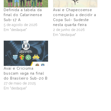
Definida a tabela da
Avaí e Chapecoense
final do Catarinense
começarão a decidir a
Sub-17 A
Copa Sul- Sudeste
5 de agosto de 2026
nesta quarta-feira
Em "destaque"
2 de junho de 2026
Em "destaque"
Avaí e Criciúma
buscam vaga na final
do Brasileiro Sub-20 B
27 de maio de 2025
Em "destaque"