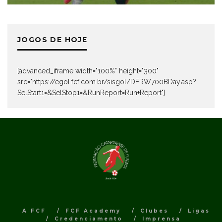
JOGOS DE HOJE
[advanced_iframe width="100%" height="300"
src="https://egol.fcf.com.br/sisgol/DERW700BDay.asp?
SelStart1=&SelStop1=&RunReport=Run+Report"]
A FCF
FCF Academy
Clubes
Ligas
Credenciamento
Imprensa