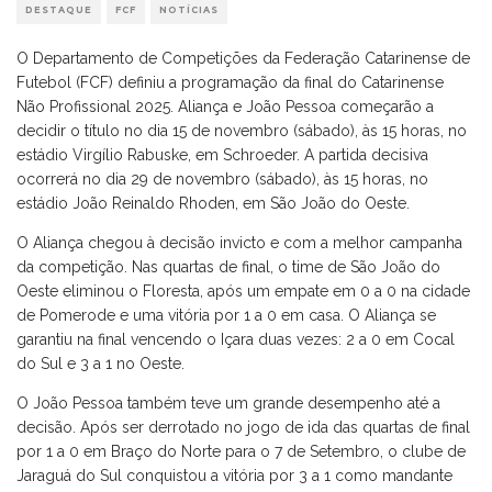
DESTAQUE
FCF
NOTÍCIAS
O Departamento de Competições da Federação Catarinense de
Futebol (FCF) definiu a programação da final do Catarinense
Não Profissional 2025. Aliança e João Pessoa começarão a
decidir o título no dia 15 de novembro (sábado), às 15 horas, no
estádio Virgílio Rabuske, em Schroeder. A partida decisiva
ocorrerá no dia 29 de novembro (sábado), às 15 horas, no
estádio João Reinaldo Rhoden, em São João do Oeste.
O Aliança chegou à decisão invicto e com a melhor campanha
da competição. Nas quartas de final, o time de São João do
Oeste eliminou o Floresta, após um empate em 0 a 0 na cidade
de Pomerode e uma vitória por 1 a 0 em casa. O Aliança se
garantiu na final vencendo o Içara duas vezes: 2 a 0 em Cocal
do Sul e 3 a 1 no Oeste.
O João Pessoa também teve um grande desempenho até a
decisão. Após ser derrotado no jogo de ida das quartas de final
por 1 a 0 em Braço do Norte para o 7 de Setembro, o clube de
Jaraguá do Sul conquistou a vitória por 3 a 1 como mandante