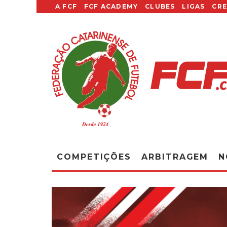
A FCF
FCF ACADEMY
CLUBES
LIGAS
CR
COMPETIÇÕES
ARBITRAGEM
N