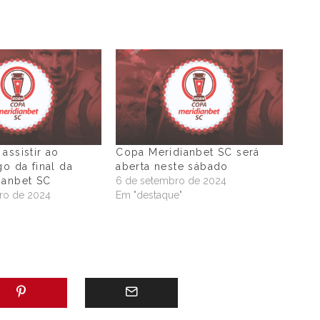
assistir ao
Copa Meridianbet SC será
go da final da
aberta neste sábado
ianbet SC
6 de setembro de 2024
ro de 2024
Em "destaque"
"