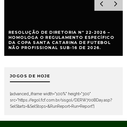
RESOLUÇÃO DE DIRETORIA Nº 22-2026 –
HOMOLOGA O REGULAMENTO ESPECÍFICO
DA COPA SANTA CATARINA DE FUTEBOL
NÃO PROFISSIONAL SUB-16 DE 2026.
JOGOS DE HOJE
[advanced_iframe width="100%" height="300"
src="https://egol.fcf.com.br/sisgol/DERW700BDay.asp?
SelStart1=&SelStop1=&RunReport=Run+Report"]