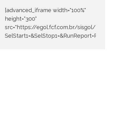
[advanced_iframe width="100%"
height="300"
src="https://egol.fcf.com.br/sisgol/DERW700BDay
SelStart1=&SelStop1=&RunReport=Run+Report"]