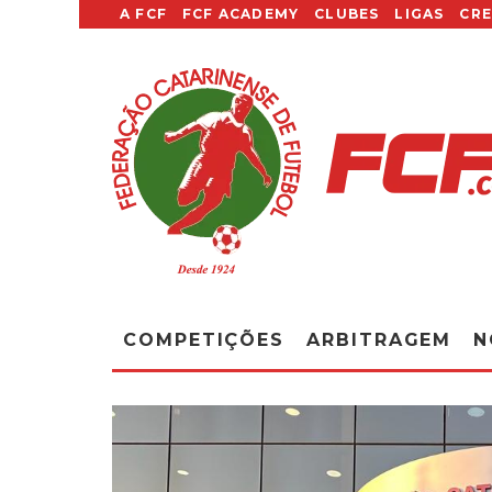
A FCF
FCF ACADEMY
CLUBES
LIGAS
CR
COMPETIÇÕES
ARBITRAGEM
N