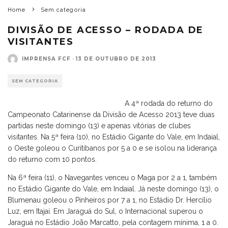
Home
Sem categoria
DIVISÃO DE ACESSO – RODADA DE
VISITANTES
IMPRENSA FCF
·
13 DE OUTUBRO DE 2013
SEM CATEGORIA
A 4ª rodada do returno do
Campeonato Catarinense da Divisão de Acesso 2013 teve duas
partidas neste domingo (13) e apenas vitórias de clubes
visitantes. Na 5ª feira (10), no Estádio Gigante do Vale, em Indaial,
o Oeste goleou o Curitibanos por 5 a 0 e se isolou na liderança
do returno com 10 pontos.
Na 6ª feira (11), o Navegantes venceu o Maga por 2 a 1, também
no Estádio Gigante do Vale, em Indaial. Já neste domingo (13), o
Blumenau goleou o Pinheiros por 7 a 1, no Estádio Dr. Hercílio
Luz, em Itajaí. Em Jaraguá do Sul, o Internacional superou o
Jaraguá no Estádio João Marcatto, pela contagem mínima, 1 a 0.