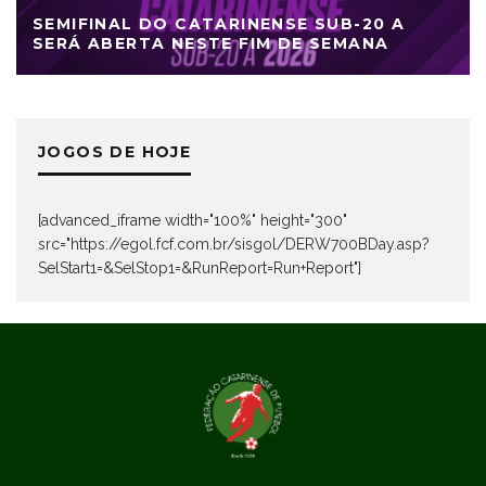
SEMIFINAL DO CATARINENSE SUB-20 A
SERÁ ABERTA NESTE FIM DE SEMANA
JOGOS DE HOJE
[advanced_iframe width="100%" height="300"
src="https://egol.fcf.com.br/sisgol/DERW700BDay.asp?
SelStart1=&SelStop1=&RunReport=Run+Report"]