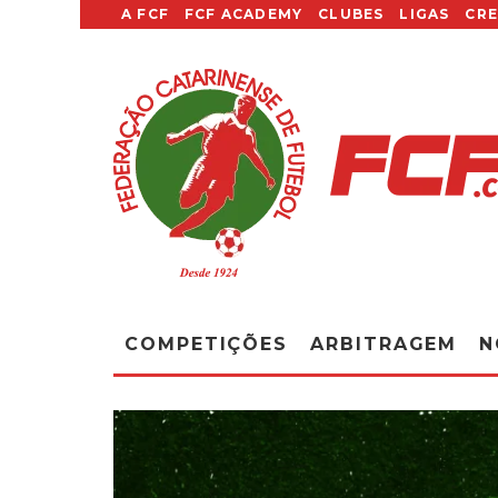
A FCF
FCF ACADEMY
CLUBES
LIGAS
CR
COMPETIÇÕES
ARBITRAGEM
N