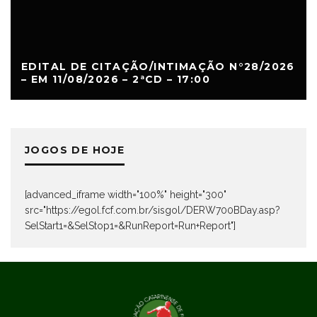
EDITAL DE CITAÇÃO/INTIMAÇÃO N°28/2026
– EM 11/08/2026 – 2ªCD – 17:00
JOGOS DE HOJE
[advanced_iframe width="100%" height="300"
src="https://egol.fcf.com.br/sisgol/DERW700BDay.asp?
SelStart1=&SelStop1=&RunReport=Run+Report"]