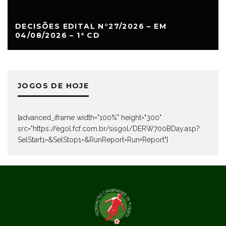
DECISÕES EDITAL N°27/2026 – EM
04/08/2026 – 1ª CD
JOGOS DE HOJE
[advanced_iframe width="100%" height="300"
src="https://egol.fcf.com.br/sisgol/DERW700BDay.asp?
SelStart1=&SelStop1=&RunReport=Run+Report"]