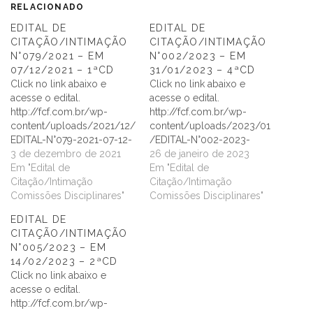
RELACIONADO
EDITAL DE
EDITAL DE
CITAÇÃO/INTIMAÇÃO
CITAÇÃO/INTIMAÇÃO
N°079/2021 – EM
N°002/2023 – EM
07/12/2021 – 1ªCD
31/01/2023 – 4ªCD
Click no link abaixo e
Click no link abaixo e
acesse o edital.
acesse o edital.
http://fcf.com.br/wp-
http://fcf.com.br/wp-
content/uploads/2021/12/
content/uploads/2023/01
EDITAL-N°079-2021-07-12-
/EDITAL-N°002-2023-
2021-1aCD-1.pdf
3 de dezembro de 2021
4aCD.pdf
26 de janeiro de 2023
Em "Edital de
Em "Edital de
Citação/Intimação
Citação/Intimação
Comissões Disciplinares"
Comissões Disciplinares"
EDITAL DE
CITAÇÃO/INTIMAÇÃO
N°005/2023 – EM
14/02/2023 – 2ªCD
Click no link abaixo e
acesse o edital.
http://fcf.com.br/wp-