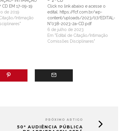
ITAÇÃO- INTIMAÇAO
– 2ªCD
ª CD EM 17-09-19
Click no link abaixo e acesse o
ro de 2019
edital. https://fcf.com.br/wp-
 Citação/Intimação
content/uploads/2023/07/EDITAL-
ciplinares"
N°038-2023-2a-CD.pdf
6 de julho de 2023
Em "Edital de Citação/Intimação
Comissões Disciplinares"
PRÓXIMO ARTIGO
50ª AUDIÊNCIA PÚBLICA