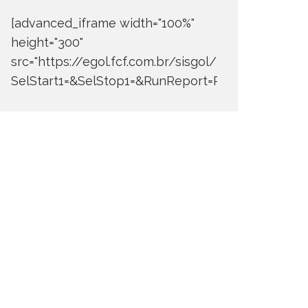
[advanced_iframe width="100%"
height="300"
src="https://egol.fcf.com.br/sisgol/DERW700BDay
SelStart1=&SelStop1=&RunReport=Run+Report"]