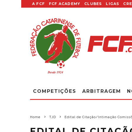
A FCF
FCF ACADEMY
CLUBES
LIGAS
CR
COMPETIÇÕES
ARBITRAGEM
N
Home
TJD
Edital de Citação/Intimação Comissõ
EDITAL DE CITAÇÃ