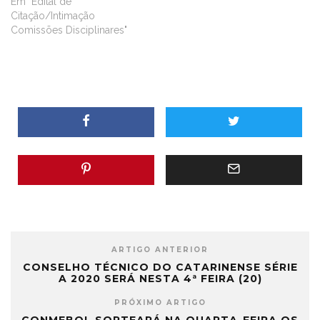
Em "Edital de
Citação/Intimação
Comissões Disciplinares"
ARTIGO ANTERIOR
CONSELHO TÉCNICO DO CATARINENSE SÉRIE
A 2020 SERÁ NESTA 4ª FEIRA (20)
PRÓXIMO ARTIGO
CONMEBOL SORTEARÁ NA QUARTA-FEIRA OS