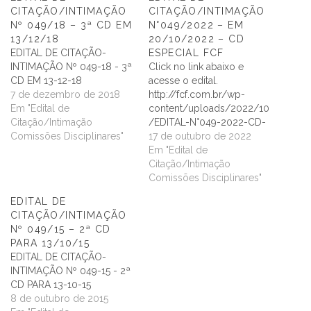
CITAÇÃO/INTIMAÇÃO
CITAÇÃO/INTIMAÇÃO
Nº 049/18 – 3ª CD EM
N°049/2022 – EM
13/12/18
20/10/2022 – CD
EDITAL DE CITAÇÃO-
ESPECIAL FCF
INTIMAÇÃO Nº 049-18 - 3ª
Click no link abaixo e
CD EM 13-12-18
acesse o edital.
7 de dezembro de 2018
http://fcf.com.br/wp-
Em "Edital de
content/uploads/2022/10
Citação/Intimação
/EDITAL-N°049-2022-CD-
Comissões Disciplinares"
ESPECIAL.pdf
17 de outubro de 2022
Em "Edital de
Citação/Intimação
Comissões Disciplinares"
EDITAL DE
CITAÇÃO/INTIMAÇÃO
Nº 049/15 – 2ª CD
PARA 13/10/15
EDITAL DE CITAÇÃO-
INTIMAÇÃO Nº 049-15 - 2ª
CD PARA 13-10-15
8 de outubro de 2015