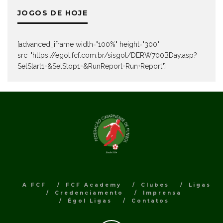
JOGOS DE HOJE
[advanced_iframe width="100%" height="300"
src="https://egol.fcf.com.br/sisgol/DERW700BDay.asp?
SelStart1=&SelStop1=&RunReport=Run+Report"]
A FCF
FCF Academy
Clubes
Ligas
Credenciamento
Imprensa
Égol Ligas
Contatos