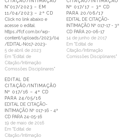
CITAÇÃO/INTIMAÇÃO
CITAÇÃO/INTIMAÇÃO
N°017/2023 – EM
Nº 017/17 – 3ª CD
11/04/2023 – 2ª CD
PARA 20/06/17
Click no link abaixo e
EDITAL DE CITAÇÃO-
acesse o edital.
INTIMAÇÃO Nº 017-17 - 3ª
https://fcf.com.br/wp-
CD PARA 20-06-17
content/uploads/2023/04
14 de junho de 2017
/EDITAL-N017-2023-
Em "Edital de
2aCD.pdf
5 de abril de 2023
Citação/Intimação
Em "Edital de
Comissões Disciplinares"
Citação/Intimação
Comissões Disciplinares"
EDITAL DE
CITAÇÃO/INTIMAÇÃO
Nº 017/16 – 4ª CD
PARA 24/05/16
EDITAL DE CITAÇÃO-
INTIMAÇÃO Nº 017-16 - 4ª
CD PARA 24-05-16
19 de maio de 2016
Em "Edital de
Citação/Intimação