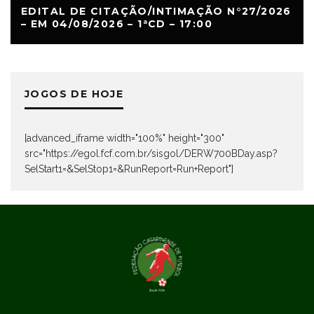
EDITAL DE CITAÇÃO/INTIMAÇÃO N°27/2026
– EM 04/08/2026 – 1ªCD – 17:00
JOGOS DE HOJE
[advanced_iframe width="100%" height="300"
src="https://egol.fcf.com.br/sisgol/DERW700BDay.asp?
SelStart1=&SelStop1=&RunReport=Run+Report"]