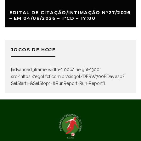
EDITAL DE CITAÇÃO/INTIMAÇÃO N°27/2026
– EM 04/08/2026 – 1ªCD – 17:00
JOGOS DE HOJE
[advanced_iframe width="100%" height="300"
src="https://egol.fcf.com.br/sisgol/DERW700BDay.asp?
SelStart1=&SelStop1=&RunReport=Run+Report"]