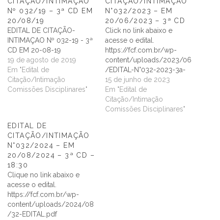
CITAÇÃO/INTIMAÇÃO
CITAÇÃO/INTIMAÇÃO
Nº 032/19 – 3ª CD EM
N°032/2023 – EM
20/08/19
20/06/2023 – 3ª CD
EDITAL DE CITAÇÃO-
Click no link abaixo e
INTIMAÇAO Nº 032-19 - 3ª
acesse o edital.
CD EM 20-08-19
https://fcf.com.br/wp-
19 de agosto de 2019
content/uploads/2023/06
Em "Edital de
/EDITAL-N°032-2023-3a-
Citação/Intimação
CD.pdf
15 de junho de 2023
Comissões Disciplinares"
Em "Edital de
Citação/Intimação
Comissões Disciplinares"
EDITAL DE
CITAÇÃO/INTIMAÇÃO
N°032/2024 – EM
20/08/2024 – 3ª CD –
18:30
Clique no link abaixo e
acesse o edital.
https://fcf.com.br/wp-
content/uploads/2024/08
/32-EDITAL.pdf