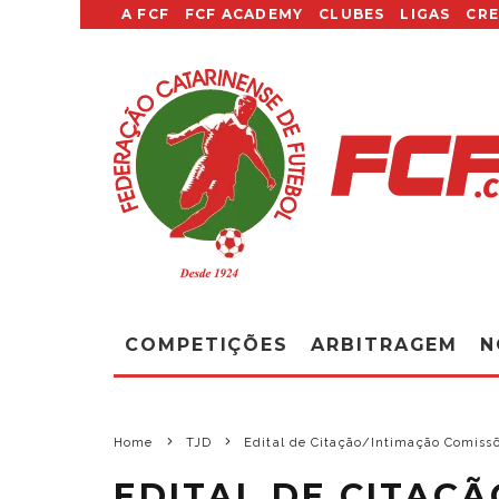
A FCF
FCF ACADEMY
CLUBES
LIGAS
CR
COMPETIÇÕES
ARBITRAGEM
N
Home
TJD
Edital de Citação/Intimação Comissõ
EDITAL DE CITAÇÃ