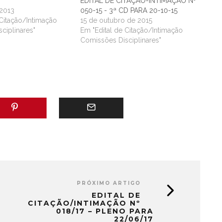
EDITAL DE CITAÇÃO-INTIMAÇÃO Nº
 2013
050-15 - 3ª CD PARA 20-10-15
 Citação/Intimação
15 de outubro de 2015
ciplinares"
Em "Edital de Citação/Intimação
Comissões Disciplinares"
PRÓXIMO ARTIGO
EDITAL DE
CITAÇÃO/INTIMAÇÃO Nº
018/17 – PLENO PARA
22/06/17