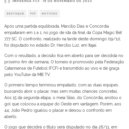
IMPRENSA FCF
·
19 DE NOVEMBRO DE 2023
DESTAQUE
FCF
NOTÍCIAS
Após uma partida equilibrada, Marcílio Dias e Concórdia
empataram em 1 a 1, no jogo de ida da final da Copa Magic Bet
777 SC. O confronto, realizado na tarde deste domingo (19/11),
foi disputado no estádio Dr. Hercílio Luz, em Itajaí.
Com o resultado, a decisão fica em aberto para ser decidida no
próximo fim de semana, O torneio é promovido pela Federação
Catarinense de Futebol (FCF) e transmitido ao vivo e de graça
pelo YouTube da
MB TV
.
O primeiro tempo terminou empatado, com as duas equipes
buscando abrir o placar, mas sem muitas chances concretas.
Aos 15 da segunda etapa, o meia Silas, do Concórdia, anotou o
gol que colocou a equipe do Oeste em vantagem. Porém, aos
44, João Pedro igualou o placar e deixou o confronto em
aberto.
O jogo que decidirá o título será disputado no dia 26/11, em