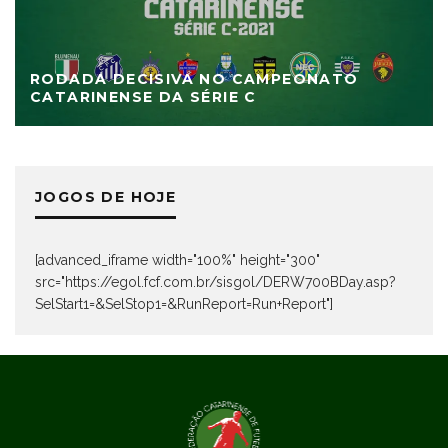
RODADA DECISIVA NO CAMPEONATO
CATARINENSE DA SÉRIE C
JOGOS DE HOJE
[advanced_iframe width="100%" height="300"
src="https://egol.fcf.com.br/sisgol/DERW700BDay.asp?
SelStart1=&SelStop1=&RunReport=Run+Report"]