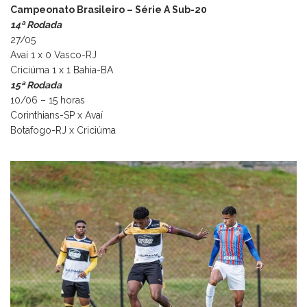
Campeonato Brasileiro – Série A Sub-20
14ª Rodada
27/05
Avaí 1 x 0 Vasco-RJ
Criciúma 1 x 1 Bahia-BA
15ª Rodada
10/06 – 15 horas
Corinthians-SP x Avaí
Botafogo-RJ x Criciúma