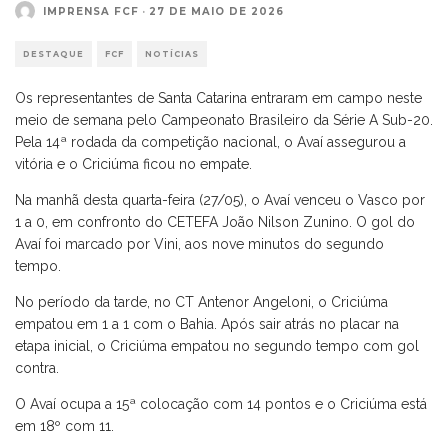
IMPRENSA FCF
·
27 DE MAIO DE 2026
DESTAQUE
FCF
NOTÍCIAS
Os representantes de Santa Catarina entraram em campo neste
meio de semana pelo Campeonato Brasileiro da Série A Sub-20.
Pela 14ª rodada da competição nacional, o Avaí assegurou a
vitória e o Criciúma ficou no empate.
Na manhã desta quarta-feira (27/05), o Avaí venceu o Vasco por
1 a 0, em confronto do CETEFA João Nilson Zunino. O gol do
Avaí foi marcado por Vini, aos nove minutos do segundo
tempo.
No período da tarde, no CT Antenor Angeloni, o Criciúma
empatou em 1 a 1 com o Bahia. Após sair atrás no placar na
etapa inicial, o Criciúma empatou no segundo tempo com gol
contra.
O Avaí ocupa a 15ª colocação com 14 pontos e o Criciúma está
em 18º com 11.