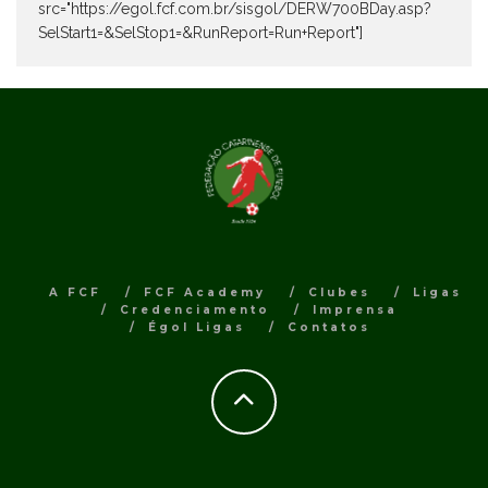
src="https://egol.fcf.com.br/sisgol/DERW700BDay.asp?
SelStart1=&SelStop1=&RunReport=Run+Report"]
A FCF
FCF Academy
Clubes
Ligas
Credenciamento
Imprensa
Égol Ligas
Contatos