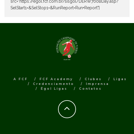
src="https://egol.fcf.com.br/sisgol/DERW700BDay.asp?
SelStart1=&SelStop1=&RunReport=Run+Report"]
A FCF
FCF Academy
Clubes
Ligas
Credenciamento
Imprensa
Égol Ligas
Contatos