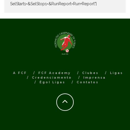
SelStart1=&SelStop1=&RunReport=Run+Report"]
A FCF
FCF Academy
Clubes
Ligas
Credenciamento
Imprensa
Égol Ligas
Contatos