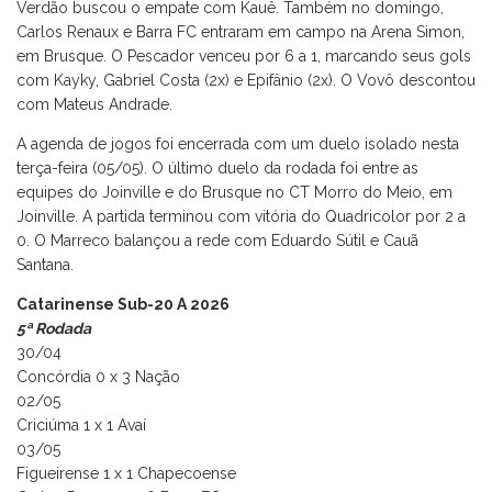
Verdão buscou o empate com Kauê. Também no domingo,
Carlos Renaux e Barra FC entraram em campo na Arena Simon,
em Brusque. O Pescador venceu por 6 a 1, marcando seus gols
com Kayky, Gabriel Costa (2x) e Epifânio (2x). O Vovô descontou
com Mateus Andrade.
A agenda de jogos foi encerrada com um duelo isolado nesta
terça-feira (05/05). O último duelo da rodada foi entre as
equipes do Joinville e do Brusque no CT Morro do Meio, em
Joinville. A partida terminou com vitória do Quadricolor por 2 a
0. O Marreco balançou a rede com Eduardo Sútil e Cauã
Santana.
Catarinense Sub-20 A 2026
5ª Rodada
30/04
Concórdia 0 x 3 Nação
02/05
Criciúma 1 x 1 Avaí
03/05
Figueirense 1 x 1 Chapecoense