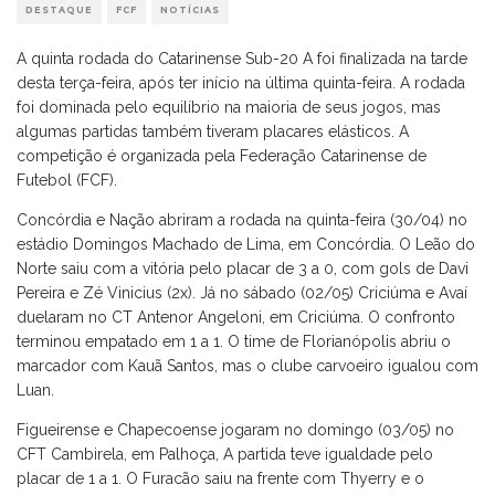
DESTAQUE
FCF
NOTÍCIAS
A quinta rodada do Catarinense Sub-20 A foi finalizada na tarde
desta terça-feira, após ter início na última quinta-feira. A rodada
foi dominada pelo equilíbrio na maioria de seus jogos, mas
algumas partidas também tiveram placares elásticos. A
competição é organizada pela Federação Catarinense de
Futebol (FCF).
Concórdia e Nação abriram a rodada na quinta-feira (30/04) no
estádio Domingos Machado de Lima, em Concórdia. O Leão do
Norte saiu com a vitória pelo placar de 3 a 0, com gols de Davi
Pereira e Zé Vinicius (2x). Já no sábado (02/05) Criciúma e Avaí
duelaram no CT Antenor Angeloni, em Criciúma. O confronto
terminou empatado em 1 a 1. O time de Florianópolis abriu o
marcador com Kauã Santos, mas o clube carvoeiro igualou com
Luan.
Figueirense e Chapecoense jogaram no domingo (03/05) no
CFT Cambirela, em Palhoça, A partida teve igualdade pelo
placar de 1 a 1. O Furacão saiu na frente com Thyerry e o