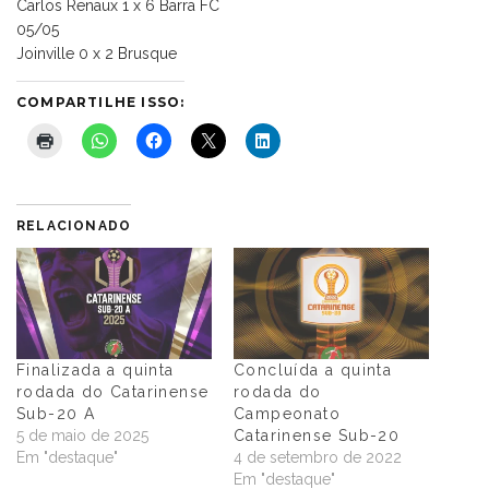
Carlos Renaux 1 x 6 Barra FC
05/05
Joinville 0 x 2 Brusque
COMPARTILHE ISSO:
RELACIONADO
Finalizada a quinta
Concluída a quinta
rodada do Catarinense
rodada do
Sub-20 A
Campeonato
5 de maio de 2025
Catarinense Sub-20
Em "destaque"
4 de setembro de 2022
Em "destaque"