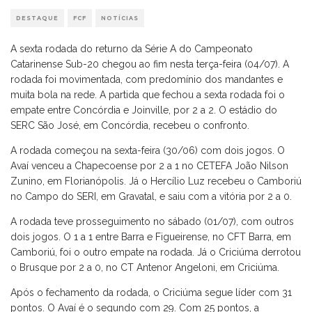
DESTAQUE
FCF
NOTÍCIAS
A sexta rodada do returno da Série A do Campeonato
Catarinense Sub-20 chegou ao fim nesta terça-feira (04/07). A
rodada foi movimentada, com predomínio dos mandantes e
muita bola na rede. A partida que fechou a sexta rodada foi o
empate entre Concórdia e Joinville, por 2 a 2. O estádio do
SERC São José, em Concórdia, recebeu o confronto.
A rodada começou na sexta-feira (30/06) com dois jogos. O
Avaí venceu a Chapecoense por 2 a 1 no CETEFA João Nilson
Zunino, em Florianópolis. Já o Hercílio Luz recebeu o Camboriú
no Campo do SERI, em Gravatal, e saiu com a vitória por 2 a 0.
A rodada teve prosseguimento no sábado (01/07), com outros
dois jogos. O 1 a 1 entre Barra e Figueirense, no CFT Barra, em
Camboriú, foi o outro empate na rodada. Já o Criciúma derrotou
o Brusque por 2 a 0, no CT Antenor Angeloni, em Criciúma.
Após o fechamento da rodada, o Criciúma segue líder com 31
pontos. O Avaí é o segundo com 29. Com 25 pontos, a