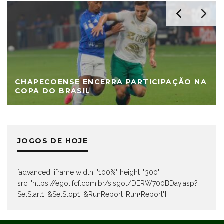
CHAPECOENSE ENCERRA PARTICIPAÇÃO NA
COPA DO BRASIL
JOGOS DE HOJE
[advanced_iframe width="100%" height="300"
src="https://egol.fcf.com.br/sisgol/DERW700BDay.asp?
SelStart1=&SelStop1=&RunReport=Run+Report"]