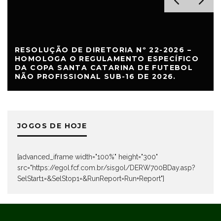
RESOLUÇÃO DE DIRETORIA Nº 22-2026 –
HOMOLOGA O REGULAMENTO ESPECÍFICO
DA COPA SANTA CATARINA DE FUTEBOL
NÃO PROFISSIONAL SUB-16 DE 2026.
JOGOS DE HOJE
[advanced_iframe width="100%" height="300"
src="https://egol.fcf.com.br/sisgol/DERW700BDay.asp?
SelStart1=&SelStop1=&RunReport=Run+Report"]