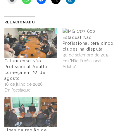
RELACIONADO
Estadual Não
Profissional terá cinco
clubes na disputa
30 de setembro de 2015
Em "Não Profissional
Catarinense Não
Adulto"
Profissional Adulto
começa em 22 de
agosto
16 de julho de 2026
Em "destaque"
Ligas da região de