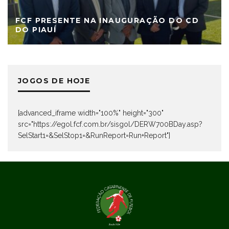
FCF PRESENTE NA INAUGURAÇÃO DO CD
DO PIAUÍ
JOGOS DE HOJE
[advanced_iframe width="100%" height="300"
src="https://egol.fcf.com.br/sisgol/DERW700BDay.asp?
SelStart1=&SelStop1=&RunReport=Run+Report"]