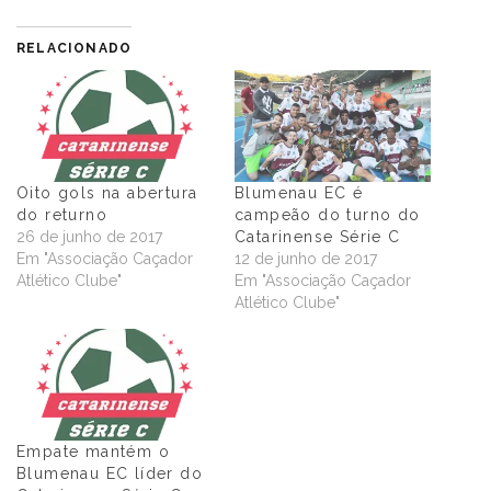
RELACIONADO
Oito gols na abertura
Blumenau EC é
do returno
campeão do turno do
26 de junho de 2017
Catarinense Série C
Em "Associação Caçador
12 de junho de 2017
Atlético Clube"
Em "Associação Caçador
Atlético Clube"
Empate mantém o
Blumenau EC líder do