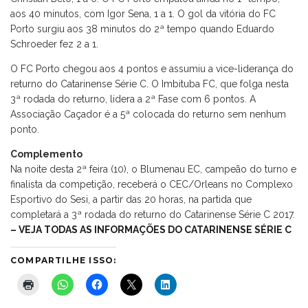
aos 40 minutos, com Igor Sena, 1 a 1. O gol da vitória do FC
Porto surgiu aos 38 minutos do 2ª tempo quando Eduardo
Schroeder fez 2 a 1.
O FC Porto chegou aos 4 pontos e assumiu a vice-liderança do
returno do Catarinense Série C. O Imbituba FC, que folga nesta
3ª rodada do returno, lidera a 2ª Fase com 6 pontos. A
Associação Caçador é a 5ª colocada do returno sem nenhum
ponto.
Complemento
Na noite desta 2ª feira (10), o Blumenau EC, campeão do turno e
finalista da competição, receberá o CEC/Orleans no Complexo
Esportivo do Sesi, a partir das 20 horas, na partida que
completará a 3ª rodada do returno do Catarinense Série C 2017.
– VEJA TODAS AS INFORMAÇÕES DO CATARINENSE SÉRIE C
COMPARTILHE ISSO: