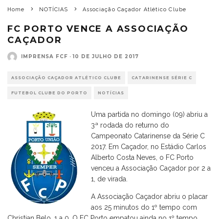
Home
NOTÍCIAS
Associação Caçador Atlético Clube
FC PORTO VENCE A ASSOCIAÇÃO
CAÇADOR
IMPRENSA FCF
·
10 DE JULHO DE 2017
ASSOCIAÇÃO CAÇADOR ATLÉTICO CLUBE
CATARINENSE SÉRIE C
FUTEBOL CLUBE DO PORTO
NOTÍCIAS
Uma partida no domingo (09) abriu a
3ª rodada do returno do
Campeonato Catarinense da Série C
2017. Em Caçador, no Estádio Carlos
Alberto Costa Neves, o FC Porto
venceu a Associação Caçador por 2 a
1, de virada.
A Associação Caçador abriu o placar
aos 25 minutos do 1º tempo com
Christian Belo, 1 a 0. O FC Porto empatou ainda no 1º tempo,