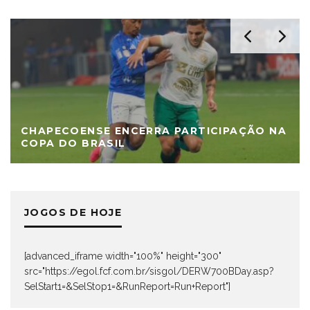
CHAPECOENSE ENCERRA PARTICIPAÇÃO NA
COPA DO BRASIL
JOGOS DE HOJE
[advanced_iframe width="100%" height="300"
src="https://egol.fcf.com.br/sisgol/DERW700BDay.asp?
SelStart1=&SelStop1=&RunReport=Run+Report"]