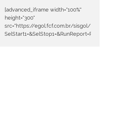
[advanced_iframe width="100%"
height="300"
src="https://egol.fcf.com.br/sisgol/DERW700BDay
SelStart1=&SelStop1=&RunReport=Run+Report"]