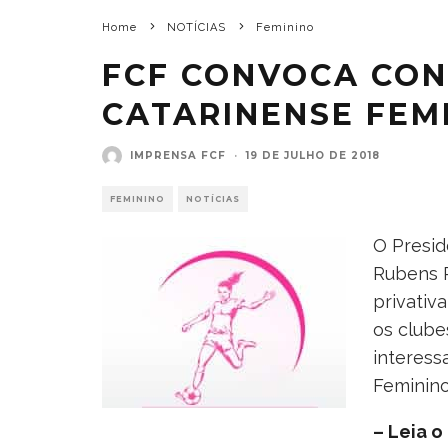
Home
NOTÍCIAS
Feminino
FCF CONVOCA CON
CATARINENSE FEMI
IMPRENSA FCF
·
19 DE JULHO DE 2018
FEMININO
NOTÍCIAS
O Presid
Rubens R
privativ
os clube
interess
Feminino
– Leia 