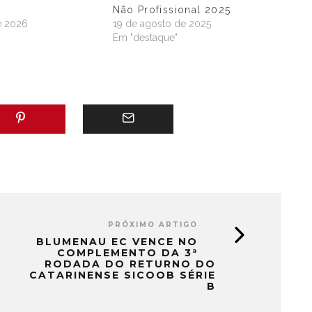
Não Profissional 2025
e 2026
19 de agosto de 2025
"
Em "destaque"
PRÓXIMO ARTIGO
BLUMENAU EC VENCE NO
COMPLEMENTO DA 3ª
RODADA DO RETURNO DO
CATARINENSE SICOOB SÉRIE
B