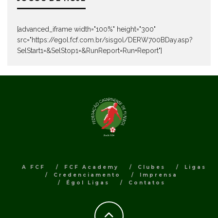
[advanced_iframe width="100%" height="300"
src="https://egol.fcf.com.br/sisgol/DERW700BDay.asp?
SelStart1=&SelStop1=&RunReport=Run+Report"]
A FCF
FCF Academy
Clubes
Ligas
Credenciamento
Imprensa
Égol Ligas
Contatos