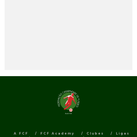
A FCF
FCF Academy
Clubes
Ligas